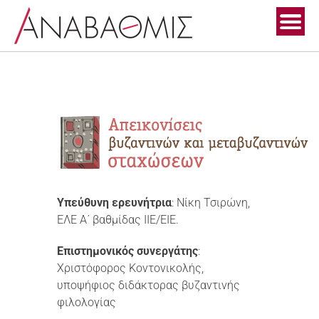
Skip
to
content
Υπεύθυνη ερευνήτρια
: Νίκη Τσιρώνη,
ΕΛΕ Α΄ βαθμίδας ΙΙΕ/ΕΙΕ.
Επιστημονικός συνεργάτης
:
Χριστόφορος Κοντονικολής,
υποψήφιος διδάκτορας βυζαντινής
φιλολογίας