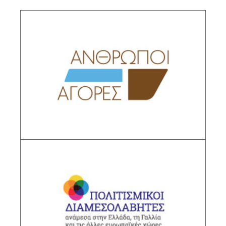
Άνθρωποι και αγορές
Το περιφερειακό και το διεθνές πλέγμα
οικονομικών σχέσεων στη Μεσόγειο τον
19ο αι.
Υπεύθυνη ερευνήτρια: Μαρία Χριστίνα
Χατζηιωάννου, Διευθύντρια Ερευνών ΙΙΕ/ΕΙΕ
ΠΕΡΙΓΡΑΦΗ
Προσωπογραφικά 19ου & 20ού αιώνα
Πολιτισμικοί διαμεσολαβητές ανάμεσα στην
Ελλάδα και άλλες ευρωπαϊκές χώρες, 1830-
1974
Υπεύθυνη ερευνήτρια: Ουρανία
Πολυκανδριώτη, Διευθύντρια Ερευνών ΙΙΕ/