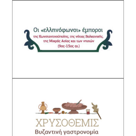
Οι «ελληνόφωνοι» έμποροι της
Κωνσταντινούπολης, της νότιας
Βαλκανικής, της Μικράς Ασίας και των
νησιών
Υπεύθυνη ερευνήτρια: Μαρία Γερολυμάτου,
Διευθύντρια Ερευνών ΙΙΕ/ΕΙΕ
ΠΕΡΙΓΡΑΦΗ
ΧΡΥΣΟΘΕΜΙΣ. Βυζαντινή γαστρονομία
Υπεύθυνος ερευνητής: Ηλίας Αναγνωστάκης,
Διευθυντής Ερευνών ΙΙΕ/ΕΙΕ
ΠΕΡΙΓΡΑΦΗ