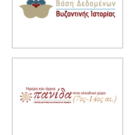
Διευθύντρια Ερευνών ΙΙΕ/ΕΙΕ και Στυλ.
Λαμπάκης Διευθυντής Ερευνών ΙΙΕ/ΕΙΕ.
ΠΕΡΙΓΡΑΦΗ
Ήμερη και άγρια πανίδα στον ελλαδικό χώρο
(7ος-14ος αι.)
Υπεύθυνη ερευνήτρια: Μαρία Λεοντσίνη,
Κύρια Ερευνήτρια ΙΙΕ/ΕΙΕ
ΠΕΡΙΓΡΑΦΗ