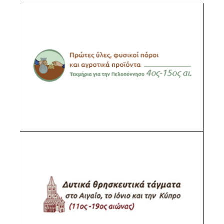
Πρώτες ύλες, φυσικοί πόροι και αγροτικά
προϊόντα. Τεκμήρια και μαρτυρίες για την
Πελοπόννησο (4ος-15ος αι.)
Υπεύθυνη ερευνήτρια: Άννα Λαμπροπούλου,
Διευθύντρια Ερευνών ΙΙΕ/ΕΙΕ
ΠΕΡΙΓΡΑΦΗ
Δυτικά θρησκευτικά τάγματα στον ευρύτερο
χώρο του Αιγαίου και του
Ιονίου Πελάγους (11ος-19ος αι.)
Υπεύθυνη ερευνήτρια: Μαρίνα Κουμανούδη,
Κύρια Ερευνήτρια ΙΙΕ/ΕΙΕ