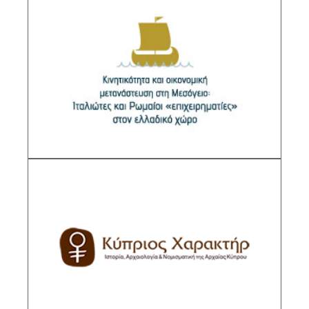
Κινητικότητα και οικονομική μετανάστευση
στη Μεσόγειο: Ιταλιώτες και
Ρωμαίοι «επιχειρηματίες» στον ελλαδικό
χώρο
Υπεύθυνη ερευνήτρια: Σοφία Ζουμπάκη,
Διευθύντρια Ερευνών ΙΙΕ/ΕΙΕ
ΠΕΡΙΓΡΑΦΗ
Τα νομίσματα των βασιλέων της Κύπρου στη
συλλογή της American Numismatic Society
(Νέα Υόρκη)
Υπεύθυνη ερευνήτρια: Ευαγγελινή Μάρκου,
Κύρια Ερευνητρια ΙΙΕ/ΕΙΕ
ΠΕΡΙΓΡΑΦΗ