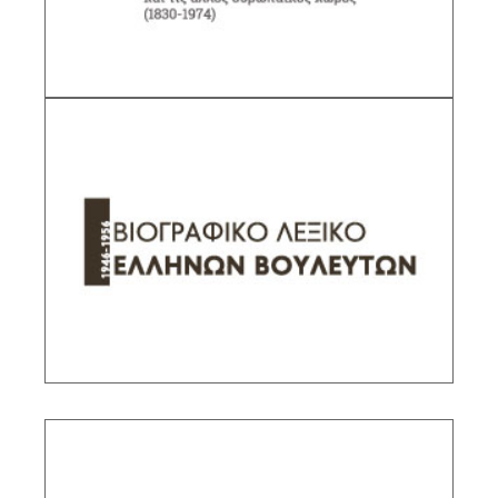
ΕΙΕ
ΠΕΡΙΓΡΑΦΗ
Λεξικό Ελλήνων Βουλευτών (1946-1956)
Υπεύθυνη ερευνήτρια: Κατερίνα Δέδε,
Εντεταλμένη Ερευνήτρια ΙΙΕ/ΕΙΕ
ΠΕΡΙΓΡΑΦΗ
«Αρχείο Νεωτέρων Μνημείων Αθηνών»