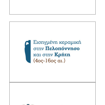
Δίκτυα εμπορικών επαφών και
οικονομίας στον αιγαιακό χώρο κατά τη
Βυζαντινή εποχή, με βάση τη μελέτη της
κεραμικής: Η περίπτωση της Πελοποννήσου
και της Κρήτης
Υπεύθυνη ερευνήτρια: Αναστασία Γιαγκάκη,
Διευθύντρια Ερευνών ΙΙΕ/ΕΙΕ
ΠΕΡΙΓΡΑΦΗ
Βάση Δεδομένων Βυζαντινής Ιστορίας
Υπεύθυνοι ερευνητές: Βασ. Βλυσίδου,