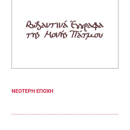
Βυζαντινά Έγγραφα της Μονής Αγίου
Ιωάννου του Θεολόγου Πάτμου
Υπεύθυνη ερευνήτρια: Μαρία Γερολυμάτου,
Διευθύντρια Ερευνών ΙΙΕ/ΕΙΕ
ΠΕΡΙΓΡΑΦΗ
ΝΕΟΤΕΡΗ ΕΠΟΧΗ