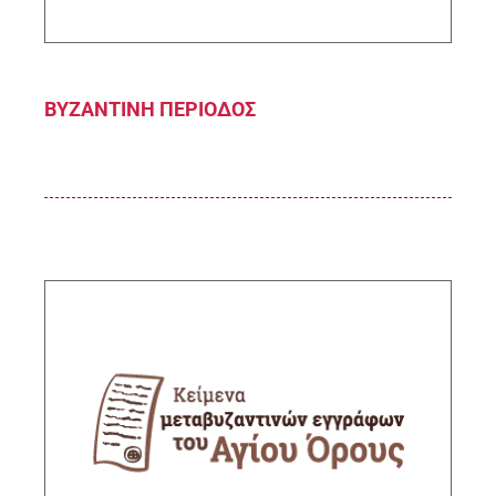
BYZANTINH ΠΕΡΙΟΔΟΣ
Μεταγραφή μεταβυζαντινών εγγράφων του
Αγίου Όρους (16ος-18ος αι.)
Υπεύθυνος ερευνητής: Ζήσης Μελισσάκης,
Κύριος Ερευνητής ΙΙΕ/ΕΙΕ
ΠΕΡΙΓΡΑΦΗ