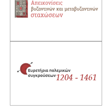
μεταβυζαντινών σταχώσεων
Υπεύθυνη ερευνήτρια: Νίκη Τσιρώνη, ΕΛΕ Α΄
βαθμίδας ΙΙΕ/ΕΙΕ
ΠΕΡΙΓΡΑΦΗ
Ευρετήρια πολεμικών συγκρούσεων
Υπεύθυνοι ερευνητές: Ταξιάρχης Κόλιας,
Διευθυντής ΙΙΕ/ΕΙΕ, Γιώργος Καρδαράς
ΠΕΡΙΓΡΑΦΗ