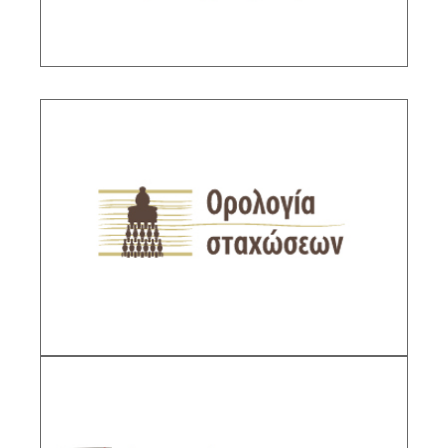
Βάση Δεδομένων Ορολογίας Σταχώσεων
Υπεύθυνη ερευνήτρια: Νίκη Τσιρώνη, ΕΛΕ Α΄
βαθμίδας ΙΙΕ/ΕΙΕ
ΠΕΡΙΓΡΑΦΗ
Απεικονίσεις βυζαντινών και