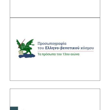
ΠΕΡΙΓΡΑΦΗ
Προσωπογραφία του Ελληνο-Βενετικού
κόσμου: Τα πρόσωπα του 13ου αιώνα
Υπεύθυνος ερευνητής: Χαράλαμπος
Γάσπαρης, Διευθυντής Ερευνών ΙΙΕ/ΕΙΕ
ΠΕΡΙΓΡΑΦΗ
Αναβάθμιση και εμπλουτισμός της Βάσης
δεδομένων «Αγιολογία Ύστερης Βυζαντινής